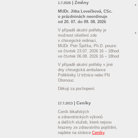
| Změny
1.7.2026
MUDr. Jitka Lovečková, CSc.
o prázdninách neordinuje
od 20. 07.
do 09. 08. 2026
V případě akutní potřeby je
možnost ošetření zde
v chirurgické ordinaci,
MUDr. Petr Špička, Ph.D. pouze:
ve čtvrtek 23.07. 2026
16 – 18hod
ve čtvrtek 06.08. 2026
16 – 18hod
V případě akutní potřeby v jiné
dny chirurgická ambulance
Polikliniky U tržnice nebo FN
Olomouc.
Děkuji za pochopení.
| Ceníky
17.7.2013
Ceník lékařských
a zdravotnických výkonů
a dalších služeb, které nejsou
hrazeny ze zdravotního pojištění,
najdete na stránce
Ceníky
.