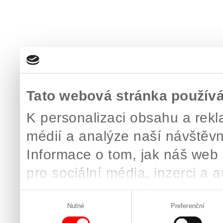
Tato webová stránka použív
K personalizaci obsahu a rekl
médií a analýze naší návštěv
Informace o tom, jak náš web 
pro sociální média, inzerci a 
zkombinovat s dalšími informac
Výběr
které získali v důsledku toho, 
Nutné
Preferenční
souhlasu